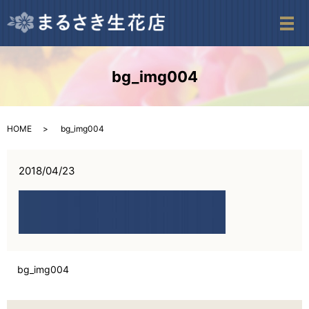
メ
bg_img004
HOME
bg_img004
2018/04/23
bg_img004