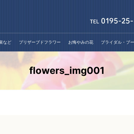
束など
プリザーブドフラワー
お悔やみの花
ブライダル・ブ
flowers_img001